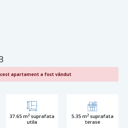
3
cest apartament a fost vândut
2
2
37.65 m
suprafata
5.35 m
suprafata
utila
terase