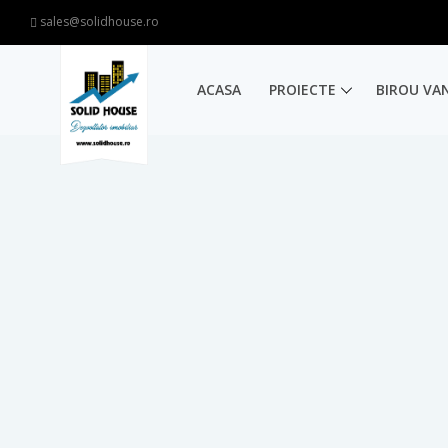
sales@solidhouse.ro
ACASA
PROIECTE
BIROU VA