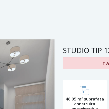
STUDIO TIP 1
A
2
46.05 m
suprafata
construita
aproximativa