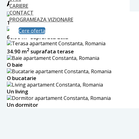
APARTAMENT P02 PARTER
CARIERE
CONTACT
PROGRAMEAZA VIZIONARE
2
120.30 m
suprafata construita aproximativa
Cere oferta
2
66.90 m
suprafata utila
2
34.90 m
suprafata terase
O baie
O bucatarie
Un living
Un dormitor