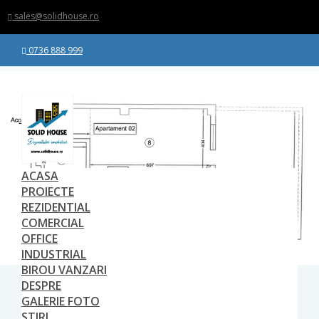
sales@solidhouse.ro
0736 888 999
ACASA
PROIECTE
REZIDENTIAL
COMERCIAL
OFFICE
INDUSTRIAL
BIROU VANZARI
DESPRE
GALERIE FOTO
STIRI