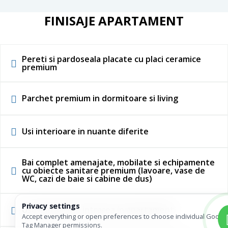
FINISAJE APARTAMENT
Pereti si pardoseala placate cu placi ceramice
premium
Parchet premium in dormitoare si living
Usi interioare in nuante diferite
Bai complet amenajate, mobilate si echipamente
cu obiecte sanitare premium (lavoare, vase de
WC, cazi de baie si cabine de dus)
Privacy settings
Usa metalica la intrarea in apartament
Accept everything or open preferences to choose individual Googl
Tag Manager permissions.