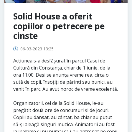
Solid House a oferit
copiilor o petrecere pe
cinste
06-03-2023 13:25
Acțiunea s-a desfășurat în parcul Casei de
Cultură din Constanța, chiar de 1 iunie, de la
ora 11.00. Deși se anunța vreme rea, circa o
sută de copii, însoțiți de părinți sau bunici, au
venit în parc. Au avut noroc de vreme excelentă.
Organizatorii, cei de la Solid House, le-au
pregătit două ore de concursuri și de jocuri.
Copiii au dansat, au cântat, ba chiar au putut
să-și aleagă singuri muzica. Animatorii au fost
la înălțime și nu numai că i-au antrenat pe copii